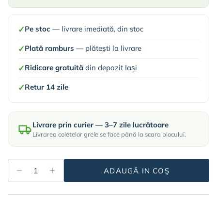
✓
Pe stoc
— livrare imediată, din stoc
✓
Plată ramburs
— plătești la livrare
✓
Ridicare gratuită
din depozit Iași
✓
Retur 14 zile
Livrare prin curier — 3–7 zile lucrătoare
Livrarea coletelor grele se face până la scara blocului.
ADAUGĂ IN COŞ