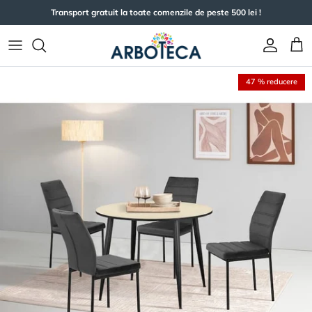
Sari la conținut
Transport gratuit la toate comenzile de peste 500 lei !
Cont
Coș
47 % reducere